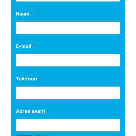
Naam
*
E-mail
*
Telefoon
*
Adres event
*
Address Line 1