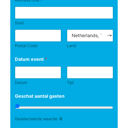
Stad
Postal Code
Land
Datum event
*
Datum
Tijd
Geschat aantal gasten
Geselecteerde waarde:
0