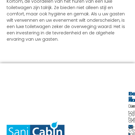
Kortom, de voordelen van het huren van een luxe
toiletwagen zijn talrijk. Ze bieden niet alleen stijl en
comfort, maar ook hygiëne en gemak. Als u uw gasten
wilt verwennen en uw evenement wilt onderscheiden, is
een luxe toiletwagen zeker de overweging waard. Het is
een investering in de tevredenheid en de algehele
ervaring van uw gasten.
To
H
Co
hu
li
Lu
Di
to
Ov
hu
on
VIP
Co
to