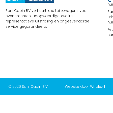
hu
Sani Cabin BV verhuurt luxe toiletwagens voor
Sa
evenementen. Hoogwaardige kwaliteit,
uri
representatieve uitstraling, en ongeëvenaarde
hu
service gegarandeerd.
Fe
hu
© 2026 Sani Cabin B.V.
Website door Whale.nl